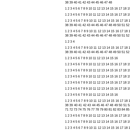
38
39
40
41
42
43
44
45
46
47
48
1
2
3
4
5
6
7
8
9
10
11
12
13
14
15
16
17
18
1
1
2
3
4
5
6
7
8
9
10
11
12
13
14
15
16
17
18
1
1
2
3
4
5
6
7
8
9
10
11
12
13
14
15
16
17
18
38
39
40
41
42
43
44
45
46
47
48
49
50
51
52
1
2
3
4
5
6
7
8
9
10
11
12
13
14
15
16
17
18
38
39
40
41
42
43
44
45
46
47
48
49
50
51
52
1
2
3
4
1
2
3
4
5
6
7
8
9
10
11
12
13
14
15
16
17
18
38
39
40
41
42
43
44
45
46
47
48
49
50
51
52
1
2
3
4
5
6
7
8
9
10
11
12
13
14
15
16
1
2
3
4
5
6
7
8
9
10
11
12
13
14
15
16
17
18
1
1
2
3
4
5
6
7
8
9
10
11
12
13
14
15
16
17
18
1
1
2
3
4
5
6
7
8
9
10
11
12
13
14
15
16
17
18
1
1
2
3
4
5
6
7
8
9
10
11
12
13
14
15
16
17
18
1
1
2
3
4
5
6
7
8
9
10
11
12
13
14
15
16
17
18
1
1
2
3
4
5
6
7
8
9
10
11
12
13
14
15
16
1
2
3
4
5
6
7
8
9
10
11
12
13
14
15
16
17
18
38
39
40
41
42
43
44
45
46
47
48
49
50
51
5
71
72
73
74
75
76
77
78
79
80
81
82
83
84
85
1
2
3
4
5
6
7
8
9
10
11
12
13
14
15
16
17
18
1
1
2
3
4
5
6
7
8
9
10
11
12
13
14
15
16
17
18
1
1
2
3
4
5
6
7
8
9
10
11
12
13
14
15
16
17
18