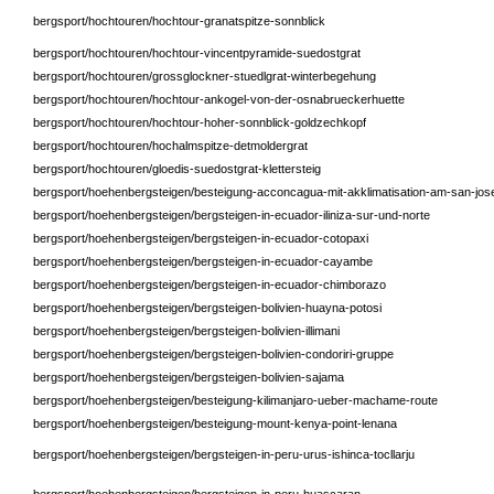
bergsport/hochtouren/hochtour-granatspitze-sonnblick
bergsport/hochtouren/hochtour-vincentpyramide-suedostgrat
bergsport/hochtouren/grossglockner-stuedlgrat-winterbegehung
bergsport/hochtouren/hochtour-ankogel-von-der-osnabrueckerhuette
bergsport/hochtouren/hochtour-hoher-sonnblick-goldzechkopf
bergsport/hochtouren/hochalmspitze-detmoldergrat
bergsport/hochtouren/gloedis-suedostgrat-klettersteig
bergsport/hoehenbergsteigen/besteigung-acconcagua-mit-akklimatisation-am-san-jos
bergsport/hoehenbergsteigen/bergsteigen-in-ecuador-iliniza-sur-und-norte
bergsport/hoehenbergsteigen/bergsteigen-in-ecuador-cotopaxi
bergsport/hoehenbergsteigen/bergsteigen-in-ecuador-cayambe
bergsport/hoehenbergsteigen/bergsteigen-in-ecuador-chimborazo
bergsport/hoehenbergsteigen/bergsteigen-bolivien-huayna-potosi
bergsport/hoehenbergsteigen/bergsteigen-bolivien-illimani
bergsport/hoehenbergsteigen/bergsteigen-bolivien-condoriri-gruppe
bergsport/hoehenbergsteigen/bergsteigen-bolivien-sajama
bergsport/hoehenbergsteigen/besteigung-kilimanjaro-ueber-machame-route
bergsport/hoehenbergsteigen/besteigung-mount-kenya-point-lenana
bergsport/hoehenbergsteigen/bergsteigen-in-peru-urus-ishinca-tocllarju
bergsport/hoehenbergsteigen/bergsteigen-in-peru-huascaran