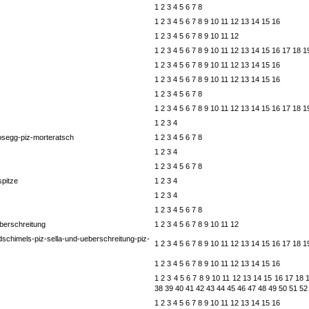
1
2
3
4
5
6
7
8
1
2
3
4
5
6
7
8
9
10
11
12
13
14
15
16
1
2
3
4
5
6
7
8
9
10
11
12
1
2
3
4
5
6
7
8
9
10
11
12
13
14
15
16
17
18
1
1
2
3
4
5
6
7
8
9
10
11
12
13
14
15
16
1
2
3
4
5
6
7
8
9
10
11
12
13
14
15
16
1
2
3
4
5
6
7
8
1
2
3
4
5
6
7
8
9
10
11
12
13
14
15
16
17
18
1
1
2
3
4
rosegg-piz-morteratsch
1
2
3
4
5
6
7
8
1
2
3
4
1
2
3
4
5
6
7
8
spitze
1
2
3
4
1
2
3
4
1
2
3
4
5
6
7
8
eberschreitung
1
2
3
4
5
6
7
8
9
10
11
12
dschimels-piz-sella-und-ueberschreitung-piz-
1
2
3
4
5
6
7
8
9
10
11
12
13
14
15
16
17
18
1
1
2
3
4
5
6
7
8
9
10
11
12
13
14
15
16
1
2
3
4
5
6
7
8
9
10
11
12
13
14
15
16
17
18
38
39
40
41
42
43
44
45
46
47
48
49
50
51
52
1
2
3
4
5
6
7
8
9
10
11
12
13
14
15
16