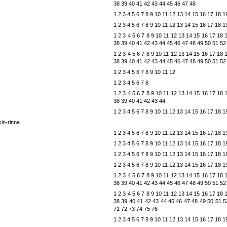
38
39
40
41
42
43
44
45
46
47
48
1
2
3
4
5
6
7
8
9
10
11
12
13
14
15
16
17
18
1
1
2
3
4
5
6
7
8
9
10
11
12
13
14
15
16
17
18
1
1
2
3
4
5
6
7
8
9
10
11
12
13
14
15
16
17
18
38
39
40
41
42
43
44
45
46
47
48
49
50
51
52
1
2
3
4
5
6
7
8
9
10
11
12
13
14
15
16
17
18
38
39
40
41
42
43
44
45
46
47
48
49
50
51
52
1
2
3
4
5
6
7
8
9
10
11
12
1
2
3
4
5
6
7
8
1
2
3
4
5
6
7
8
9
10
11
12
13
14
15
16
17
18
38
39
40
41
42
43
44
1
2
3
4
5
6
7
8
9
10
11
12
13
14
15
16
17
18
1
in-rinne
1
2
3
4
5
6
7
8
9
10
11
12
13
14
15
16
17
18
1
1
2
3
4
5
6
7
8
9
10
11
12
13
14
15
16
17
18
1
1
2
3
4
5
6
7
8
9
10
11
12
13
14
15
16
17
18
1
1
2
3
4
5
6
7
8
9
10
11
12
13
14
15
16
17
18
1
1
2
3
4
5
6
7
8
9
10
11
12
13
14
15
16
17
18
38
39
40
41
42
43
44
45
46
47
48
49
50
51
52
1
2
3
4
5
6
7
8
9
10
11
12
13
14
15
16
17
18
38
39
40
41
42
43
44
45
46
47
48
49
50
51
5
71
72
73
74
75
76
1
2
3
4
5
6
7
8
9
10
11
12
13
14
15
16
17
18
1