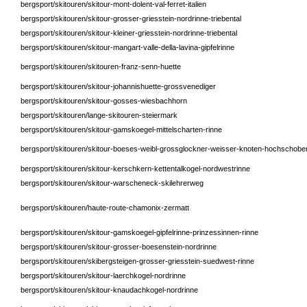
bergsport/skitouren/skitour-mont-dolent-val-ferret-italien
bergsport/skitouren/skitour-grosser-griesstein-nordrinne-triebental
bergsport/skitouren/skitour-kleiner-griesstein-nordrinne-triebental
bergsport/skitouren/skitour-mangart-valle-della-lavina-gipfelrinne
bergsport/skitouren/skitouren-franz-senn-huette
bergsport/skitouren/skitour-johannishuette-grossvenediger
bergsport/skitouren/skitour-gosses-wiesbachhorn
bergsport/skitouren/lange-skitouren-steiermark
bergsport/skitouren/skitour-gamskoegel-mittelscharten-rinne
bergsport/skitouren/skitour-boeses-weibl-grossglockner-weisser-knoten-hochschobe
bergsport/skitouren/skitour-kerschkern-kettentalkogel-nordwestrinne
bergsport/skitouren/skitour-warscheneck-skilehrerweg
bergsport/skitouren/haute-route-chamonix-zermatt
bergsport/skitouren/skitour-gamskoegel-gipfelrinne-prinzessinnen-rinne
bergsport/skitouren/skitour-grosser-boesenstein-nordrinne
bergsport/skitouren/skibergsteigen-grosser-griesstein-suedwest-rinne
bergsport/skitouren/skitour-laerchkogel-nordrinne
bergsport/skitouren/skitour-knaudachkogel-nordrinne