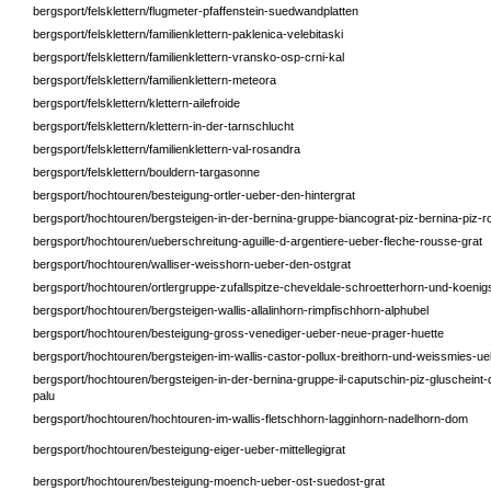
bergsport/felsklettern/flugmeter-pfaffenstein-suedwandplatten
bergsport/felsklettern/familienklettern-paklenica-velebitaski
bergsport/felsklettern/familienklettern-vransko-osp-crni-kal
bergsport/felsklettern/familienklettern-meteora
bergsport/felsklettern/klettern-ailefroide
bergsport/felsklettern/klettern-in-der-tarnschlucht
bergsport/felsklettern/familienklettern-val-rosandra
bergsport/felsklettern/bouldern-targasonne
bergsport/hochtouren/besteigung-ortler-ueber-den-hintergrat
bergsport/hochtouren/bergsteigen-in-der-bernina-gruppe-biancograt-piz-bernina-piz-
bergsport/hochtouren/ueberschreitung-aguille-d-argentiere-ueber-fleche-rousse-grat
bergsport/hochtouren/walliser-weisshorn-ueber-den-ostgrat
bergsport/hochtouren/ortlergruppe-zufallspitze-cheveldale-schroetterhorn-und-koenig
bergsport/hochtouren/bergsteigen-wallis-allalinhorn-rimpfischhorn-alphubel
bergsport/hochtouren/besteigung-gross-venediger-ueber-neue-prager-huette
bergsport/hochtouren/bergsteigen-im-wallis-castor-pollux-breithorn-und-weissmies-u
bergsport/hochtouren/bergsteigen-in-der-bernina-gruppe-il-caputschin-piz-gluscheint-
palu
bergsport/hochtouren/hochtouren-im-wallis-fletschhorn-lagginhorn-nadelhorn-dom
bergsport/hochtouren/besteigung-eiger-ueber-mittellegigrat
bergsport/hochtouren/besteigung-moench-ueber-ost-suedost-grat