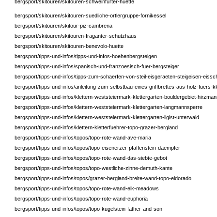
bergsport/skitouren/skitouren-schweinfurter-huette
bergsport/skitouren/skitouren-suedliche-ortlergruppe-fornikessel
bergsport/skitouren/skitour-piz-cambrena
bergsport/skitouren/skitouren-fraganter-schutzhaus
bergsport/skitouren/skitouren-benevolo-huette
bergsport/tipps-und-infos/tipps-und-infos-hoehenbergsteigen
bergsport/tipps-und-infos/spanisch-und-franzoesisch-fuer-bergsteiger
bergsport/tipps-und-infos/tipps-zum-schaerfen-von-steil-eisgeraeten-steigeisen-eiss
bergsport/tipps-und-infos/anleitung-zum-selbstbau-eines-griffbrettes-aus-holz-fuers-kle
bergsport/tipps-und-infos/klettern-weststeiermark-klettergarten-bouldergebiet-hirzma
bergsport/tipps-und-infos/klettern-weststeiermark-klettergarten-langmannsperre
bergsport/tipps-und-infos/klettern-weststeiermark-klettergarten-ligist-unterwald
bergsport/tipps-und-infos/klettern-kletterfuehrer-topo-grazer-bergland
bergsport/tipps-und-infos/topos/topo-rote-wand-ave-maria
bergsport/tipps-und-infos/topos/topo-eisenerzer-pfaffenstein-daempfer
bergsport/tipps-und-infos/topos/topo-rote-wand-das-siebte-gebot
bergsport/tipps-und-infos/topos/topo-westliche-zinne-demuth-kante
bergsport/tipps-und-infos/topos/grazer-bergland-breite-wand-topo-eldorado
bergsport/tipps-und-infos/topos/topo-rote-wand-elk-meadows
bergsport/tipps-und-infos/topos/topo-rote-wand-euphoria
bergsport/tipps-und-infos/topos/topo-kugelstein-father-and-son