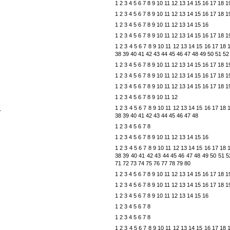
1
2
3
4
5
6
7
8
9
10
11
12
13
14
15
16
17
18
1
1
2
3
4
5
6
7
8
9
10
11
12
13
14
15
16
17
18
1
1
2
3
4
5
6
7
8
9
10
11
12
13
14
15
16
1
2
3
4
5
6
7
8
9
10
11
12
13
14
15
16
17
18
1
1
2
3
4
5
6
7
8
9
10
11
12
13
14
15
16
17
18
38
39
40
41
42
43
44
45
46
47
48
49
50
51
52
1
2
3
4
5
6
7
8
9
10
11
12
13
14
15
16
17
18
1
1
2
3
4
5
6
7
8
9
10
11
12
13
14
15
16
17
18
1
1
2
3
4
5
6
7
8
9
10
11
12
13
14
15
16
17
18
1
1
2
3
4
5
6
7
8
9
10
11
12
1
2
3
4
5
6
7
8
9
10
11
12
13
14
15
16
17
18
r
38
39
40
41
42
43
44
45
46
47
48
1
2
3
4
5
6
7
8
1
2
3
4
5
6
7
8
9
10
11
12
13
14
15
16
1
2
3
4
5
6
7
8
9
10
11
12
13
14
15
16
17
18
38
39
40
41
42
43
44
45
46
47
48
49
50
51
5
71
72
73
74
75
76
77
78
79
80
1
2
3
4
5
6
7
8
9
10
11
12
13
14
15
16
17
18
1
1
2
3
4
5
6
7
8
9
10
11
12
13
14
15
16
17
18
1
1
2
3
4
5
6
7
8
9
10
11
12
13
14
15
16
1
2
3
4
5
6
7
8
1
2
3
4
5
6
7
8
1
2
3
4
5
6
7
8
9
10
11
12
13
14
15
16
17
18