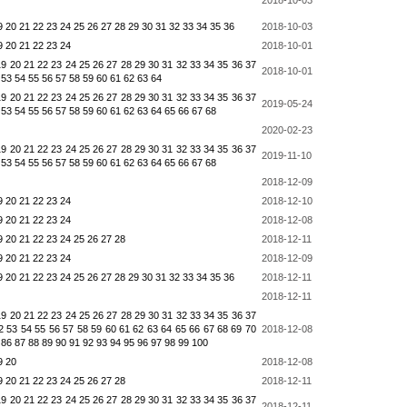
9
20
21
22
23
24
25
26
27
28
29
30
31
32
33
34
35
36
2018-10-03
9
20
21
22
23
24
2018-10-01
19
20
21
22
23
24
25
26
27
28
29
30
31
32
33
34
35
36
37
2018-10-01
53
54
55
56
57
58
59
60
61
62
63
64
19
20
21
22
23
24
25
26
27
28
29
30
31
32
33
34
35
36
37
2019-05-24
53
54
55
56
57
58
59
60
61
62
63
64
65
66
67
68
2020-02-23
19
20
21
22
23
24
25
26
27
28
29
30
31
32
33
34
35
36
37
2019-11-10
53
54
55
56
57
58
59
60
61
62
63
64
65
66
67
68
2018-12-09
9
20
21
22
23
24
2018-12-10
9
20
21
22
23
24
2018-12-08
9
20
21
22
23
24
25
26
27
28
2018-12-11
9
20
21
22
23
24
2018-12-09
9
20
21
22
23
24
25
26
27
28
29
30
31
32
33
34
35
36
2018-12-11
2018-12-11
19
20
21
22
23
24
25
26
27
28
29
30
31
32
33
34
35
36
37
2
53
54
55
56
57
58
59
60
61
62
63
64
65
66
67
68
69
70
2018-12-08
86
87
88
89
90
91
92
93
94
95
96
97
98
99
100
9
20
2018-12-08
9
20
21
22
23
24
25
26
27
28
2018-12-11
19
20
21
22
23
24
25
26
27
28
29
30
31
32
33
34
35
36
37
2018-12-11