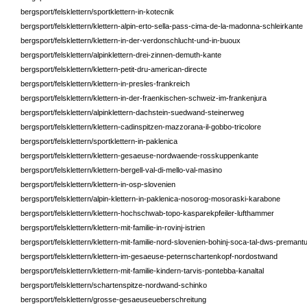
bergsport/felsklettern/sportklettern-in-kotecnik
bergsport/felsklettern/klettern-alpin-erto-sella-pass-cima-de-la-madonna-schleirkante
bergsport/felsklettern/klettern-in-der-verdonschlucht-und-in-buoux
bergsport/felsklettern/alpinklettern-drei-zinnen-demuth-kante
bergsport/felsklettern/klettern-petit-dru-american-directe
bergsport/felsklettern/klettern-in-presles-frankreich
bergsport/felsklettern/klettern-in-der-fraenkischen-schweiz-im-frankenjura
bergsport/felsklettern/alpinklettern-dachstein-suedwand-steinerweg
bergsport/felsklettern/klettern-cadinspitzen-mazzorana-il-gobbo-tricolore
bergsport/felsklettern/sportklettern-in-paklenica
bergsport/felsklettern/klettern-gesaeuse-nordwaende-rosskuppenkante
bergsport/felsklettern/klettern-bergell-val-di-mello-val-masino
bergsport/felsklettern/klettern-in-osp-slovenien
bergsport/felsklettern/alpin-klettern-in-paklenica-nosorog-mosoraski-karabone
bergsport/felsklettern/klettern-hochschwab-topo-kasparekpfeiler-lufthammer
bergsport/felsklettern/klettern-mit-familie-in-rovinj-istrien
bergsport/felsklettern/klettern-mit-familie-nord-slovenien-bohinj-soca-tal-dws-premant
bergsport/felsklettern/klettern-im-gesaeuse-peternschartenkopf-nordostwand
bergsport/felsklettern/klettern-mit-familie-kindern-tarvis-pontebba-kanaltal
bergsport/felsklettern/schartenspitze-nordwand-schinko
bergsport/felsklettern/grosse-gesaeuseueberschreitung