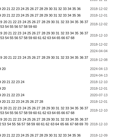
9
20
21
22
23
24
25
26
27
28
29
30
31
32
33
34
35
36
2018-12-02
9
20
21
22
23
24
25
26
27
28
29
30
31
32
33
34
35
36
2018-12-01
19
20
21
22
23
24
25
26
27
28
29
30
31
32
33
34
35
36
37
2018-12-02
53
54
55
56
57
58
59
60
19
20
21
22
23
24
25
26
27
28
29
30
31
32
33
34
35
36
37
2018-12-10
53
54
55
56
57
58
59
60
61
62
63
64
65
66
67
68
2018-12-02
2024-04-04
19
20
21
22
23
24
25
26
27
28
29
30
31
32
33
34
35
36
37
2018-12-08
9
20
2024-04-13
2024-04-13
9
20
21
22
23
24
2018-12-10
9
20
2018-12-01
9
20
21
22
23
24
2020-07-13
9
20
21
22
23
24
25
26
27
28
2018-12-01
19
20
21
22
23
24
25
26
27
28
29
30
31
32
33
34
35
36
37
2018-12-10
53
54
55
56
57
58
59
60
61
62
63
64
65
66
67
68
19
20
21
22
23
24
25
26
27
28
29
30
31
32
33
34
35
36
37
2
53
54
55
56
57
58
59
60
61
62
63
64
65
66
67
68
69
70
2018-12-10
9
20
21
22
23
24
25
26
27
28
29
30
31
32
33
34
35
36
2018-12-09