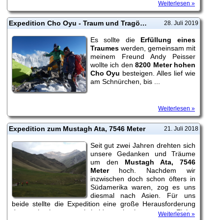
das. So machte ich mich im Frühjahr 2019 auf, um
Weiterlesen »
gemeinsam mit einem meiner besten Freunde, den
Cho
Oyu 8201 Meter
zu besteigen. Leider nahm die...
Expedition Cho Oyu - Traum und Tragödie - Spendenaktion für Familie von verunglücktem Sherpa
28. Juli 2019
Es sollte die
Erfüllung eines
Traumes
werden, gemeinsam mit
meinem Freund Andy Peisser
wollte ich den
8200 Meter hohen
Cho Oyu
besteigen. Alles lief wie
am Schnürchen, bis ...
Weiterlesen »
Expedition zum Mustagh Ata, 7546 Meter
21. Juli 2018
Seit gut zwei Jahren drehten sich
unsere Gedanken und Träume
um den
Mustagh Ata, 7546
Meter
hoch. Nachdem wir
inzwischen doch schon öfters in
Südamerika waren, zog es uns
diesmal nach Asien. Für uns
beide stellte die Expedition eine große Herausforderung
dar, so hoch waren wir beide noch nie gewesen. Einige
Weiterlesen »