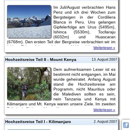
Im Juli/August verbrachten Hans
Penz und ich drei Wochen zum
Bergsteigen in der Cordiliera
Blanca in Peru. Uns gelangen
Gipfelerfolge am Urus (5495m),
Ishinca (5530m), Tocllaraju
(6032m) und Huascaran
(6768m). Den ersten Teil der Bergreise verbrachten wir im
Ishinca Tal, perfekt um sich gut zu Akklimatisieren!
Weiterlesen »
Hochzeitsreise Teil II - Mount Kenya
13. August 2007
Dem aufmerksamen Leser ist es
bestimmt nicht entgangen, im Mai
wurde geheiratet. Anfang August
stand die Hochzeitsreise am
Programm, nicht Mauritius oder
die Malediven sollten es sein,
nein Tanzania und Kenya mit
Kilimanjaro und Mt. Kenya waren unsere Ziele. Im zweiten
Teil ging's Richtung Mount Kenya.
Weiterlesen »
Hochzeitsreise Teil I - Kilimanjaro
2. August 2007