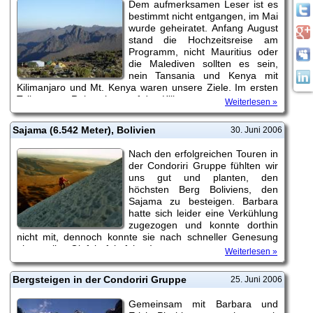
Dem aufmerksamen Leser ist es
bestimmt nicht entgangen, im Mai
wurde geheiratet. Anfang August
stand die Hochzeitsreise am
Programm, nicht Mauritius oder
die Malediven sollten es sein,
nein Tansania und Kenya mit
Kilimanjaro und Mt. Kenya waren unsere Ziele. Im ersten
Teil unserer Reise gings auf den Kili.
Weiterlesen »
Sajama (6.542 Meter), Bolivien
30. Juni 2006
Nach den erfolgreichen Touren in
der Condoriri Gruppe fühlten wir
uns gut und planten, den
höchsten Berg Boliviens, den
Sajama zu besteigen. Barbara
hatte sich leider eine Verkühlung
zugezogen und konnte dorthin
nicht mit, dennoch konnte sie nach schneller Genesung
einen tollen Gipfelerfolg feiern!
Weiterlesen »
Bergsteigen in der Condoriri Gruppe
25. Juni 2006
Gemeinsam mit Barbara und