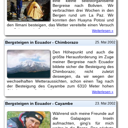
eine kleine selbstorganisierte
Bergreise nach Bolivien. Wir
verbrachten drei Wochen in den
Bergen rund um La Paz. Wir
konnten den Huayna Potosi und
den Ilimani besteigen, das Wetter vereitelte einen Versuch
am Sajama - ein Grund wieder zu kommen!
Weiterlesen »
Bergsteigen in Ecuador - Chimborazo
25. Mai 2002
Den Höhepunkt und auch die
größte Herausforderung im Zuge
meiner Bergreise nach Ecuador
bildete sicher die Besteigung des
Chimborazo; nicht zuletzt
deswegen, da wir wegen der
wechselhaften Wetteraussichten, schon einen Tag nach
der Besteigung des Cayambe zum 6310 Meter hohen
Chimborazo aufbrachen!
Weiterlesen »
Bergsteigen in Ecuador - Cayambe
23. Mai 2002
Während sich meine Freunde auf
die Galapagos Inseln
aufmachten, ging's für mich
weiter in die Berge. Das nächste