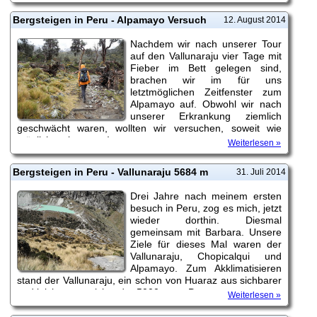
Eindrücke der Reise und der Expedition haben wir
natürlich wieder in einem Bericht auf unserer...
Bergsteigen in Peru - Alpamayo Versuch
12. August 2014
Nachdem wir nach unserer Tour
auf den Vallunaraju vier Tage mit
Fieber im Bett gelegen sind,
brachen wir im für uns
letztmöglichen Zeitfenster zum
Alpamayo auf. Obwohl wir nach
unserer Erkrankung ziemlich
geschwächt waren, wollten wir versuchen, soweit wie
möglich zu kommen!
Weiterlesen »
Bergsteigen in Peru - Vallunaraju 5684 m
31. Juli 2014
Drei Jahre nach meinem ersten
besuch in Peru, zog es mich, jetzt
wieder dorthin. Diesmal
gemeinsam mit Barbara. Unsere
Ziele für dieses Mal waren der
Vallunaraju, Chopicalqui und
Alpamayo. Zum Akklimatisieren
stand der Vallunaraju, ein schon von Huaraz aus sichbarer
und leicht zu erreichender 5000er am Programm.
Weiterlesen »