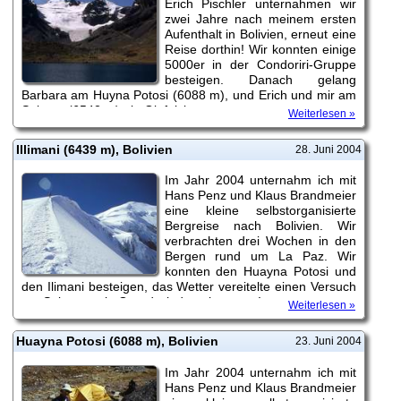
Erich Pischler unternahmen wir
zwei Jahre nach meinem ersten
Aufenthalt in Bolivien, erneut eine
Reise dorthin! Wir konnten einige
5000er in der Condoriri-Gruppe
besteigen. Danach gelang
Barbara am Huyna Potosi (6088 m), und Erich und mir am
Sajama (6542 m) ein Gipfelsieg.
Weiterlesen »
Illimani (6439 m), Bolivien
28. Juni 2004
Im Jahr 2004 unternahm ich mit
Hans Penz und Klaus Brandmeier
eine kleine selbstorganisierte
Bergreise nach Bolivien. Wir
verbrachten drei Wochen in den
Bergen rund um La Paz. Wir
konnten den Huayna Potosi und
den Ilimani besteigen, das Wetter vereitelte einen Versuch
am Sajama - ein Grund wiederzukommen!
Weiterlesen »
Huayna Potosi (6088 m), Bolivien
23. Juni 2004
Im Jahr 2004 unternahm ich mit
Hans Penz und Klaus Brandmeier