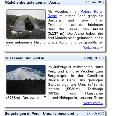
Mädchenbergsteigen am Ararat
27. Juni 2012
Als Ausgleich für
Peters Peru-
Reise
im letzten Jahr, gings für
Barbara und zwei ihrer
Freundinnen auf den höchsten
Berg der Türkei, den
Ararat
(5.137 m)
. Die Arche haben die
drei Mädels nicht gefunden, dafür
eine gelungene Mischung aus Kultur und bergsportlicher
Herausforderung!
Weiterlesen »
Huascaran Sur 6768 m
8. August 2011
Im Juli/August verbrachten Hans
Penz und ich drei Wochen zum
Bergsteigen in der Cordiliera
Blanca in Peru. Uns gelangen
Gipfelerfolge am Urus (5495m),
Ishinca (5530m), Tocllaraju
(6032m) und Huascaran
(6768m). Der zweiten Teil, und Höhepunkt, unserer Reise
war die Besteigung des Huascaran. Wie es uns dort
Weiterlesen »
ergangen ist, kannst Du in diesem Tourenbericht
nachlesen!
Bergsteigen in Peru - Urus, Ishinca und Tocllaraju
27. Juli 2011